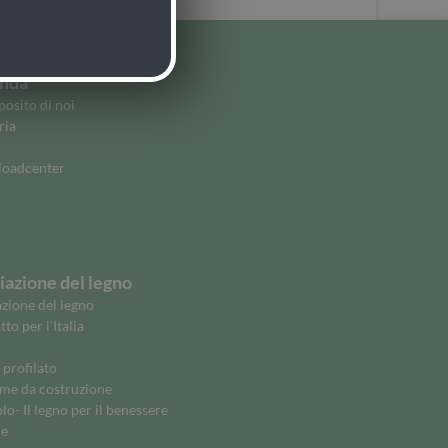
nda
osito di noi
ria
oadcenter
azione del legno
zione del legno
to per l'Italia
 profilato
me da costruzione
o- Il legno per il benessere
ne