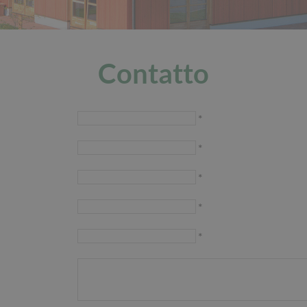
Contatto
*
*
*
*
*