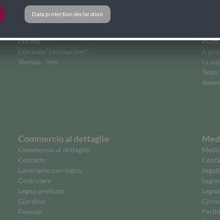
Data protection declaration
News
Azie
Giornale "Holzsplitter"
A prop
Stampa - info
La sto
Team
downl
Commercio al dettaglio
Medi
Commercio al dettaglio
Media
Contatto
Contat
Lavoriamo con legno
Segati
Costruiere
Legno
Legno profilato
Legna
Giardino
Cirmol
Flexolar
Perli