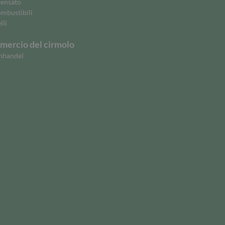
ensato
ombustibili
lli
ercio del cirmolo
nhandel