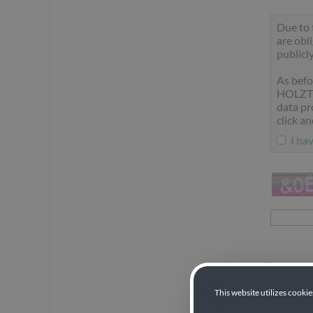
Due to 
are obl
publicl
As befo
HOLZTHU
data pr
click a
I ha
(compilare 
This website utilizes cooki