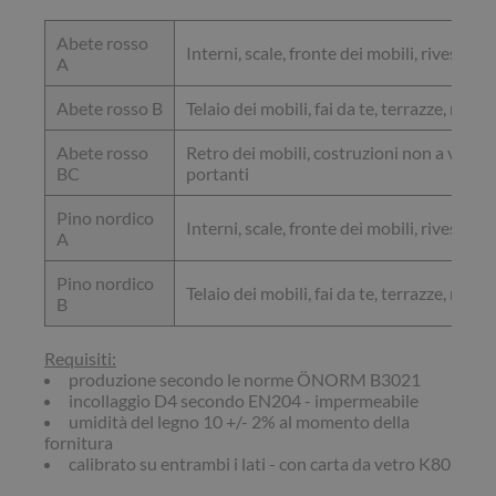
Abete rosso
Interni, scale, fronte dei mobili, rivestime
A
Abete rosso B
Telaio dei mobili, fai da te, terrazze, rives
Abete rosso
Retro dei mobili, costruzioni non a vista,
BC
portanti
Pino nordico
Interni, scale, fronte dei mobili, rivestime
A
Pino nordico
Telaio dei mobili, fai da te, terrazze, rives
B
Requisiti:
produzione secondo le norme ÖNORM B3021
incollaggio D4 secondo EN204 - impermeabile
umidità del legno 10 +/- 2% al momento della
fornitura
calibrato su entrambi i lati - con carta da vetro K80