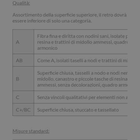
Qualità:
Assortimento della superficie superiore, il retro dovrà
essere inferiore di solo una categoria.
Fibra fina e diritta con nodini sani, isolate piccol
A
resina e trattini di midollo ammessi, quadro com
armonico
AB
Come A, isolati taselli a nodi e trattini di midoll
Superficie chiusa, tasselli a nodo e nodi neri co
B
midollo, canastro e piccole tasche di resina (ma
ammessi, senza decolorazioni, quadro armonico
C
Senza vincoli qualitativi per elementi non a vista
C+/BC
Superficie chiusa, stuccato e tassellato
Misure standard: