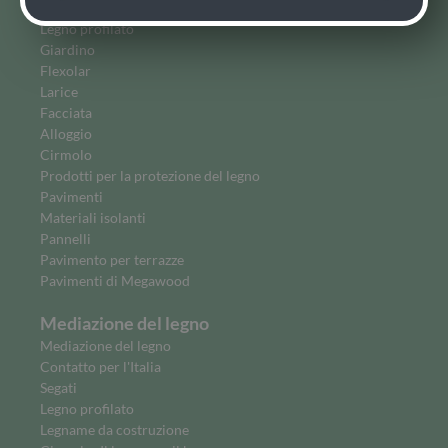
Costruiere
Legno profilato
Giardino
Flexolar
Larice
Facciata
Alloggio
Cirmolo
Prodotti per la protezione del legno
Pavimenti
Materiali isolanti
Pannelli
Pavimento per terrazze
Pavimenti di Megawood
Mediazione del legno
Mediazione del legno
Contatto per l'Italia
Segati
Legno profilato
Legname da costruzione